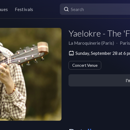
nues
Festivals
Yaelokre - The '
La Maroquinerie (Paris)
∙
Paris
Sunday, September 28 at 6
Concert Venue
I'