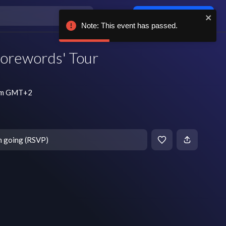
Log in / sign up
Note: This event has passed.
Forewords' Tour
 pm GMT+2
m going (RSVP)