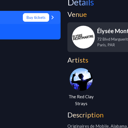
Details
Venue
Buy tickets
Élysée Mon
72 Blvd Margueri
Paris
,
PAR
Artists
The Red Clay
Strays
Description
Originaires de Mobile, Alabama,