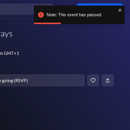
Log in / sign up
Note: This event has passed.
rays
0 pm GMT+1
m going (RSVP)