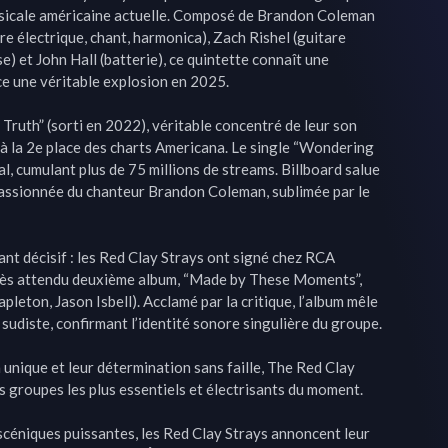
sicale américaine actuelle. Composé de Brandon Coleman 
re électrique, chant, harmonica), Zach Rishel (guitare 
) et John Hall (batterie), ce quintette connaît une 
e une véritable explosion en 2025.

ruth” (sorti en 2022), véritable concentré de leur son 
sé à la 2e place des charts Americana. Le single “Wondering 
, cumulant plus de 75 millions de streams. Billboard salue 
assionnée du chanteur Brandon Coleman, sublimée par le 
t décisif : les Red Clay Strays ont signé chez RCA 
 très attendu deuxième album, “Made by These Moments”, 
leton, Jason Isbell). Acclamé par la critique, l’album mêle 
 sudiste, confirmant l’identité sonore singulière du groupe.

 unique et leur détermination sans faille, The Red Clay 
 groupes les plus essentiels et électrisants du moment.

céniques puissantes, les Red Clay Strays annoncent leur 