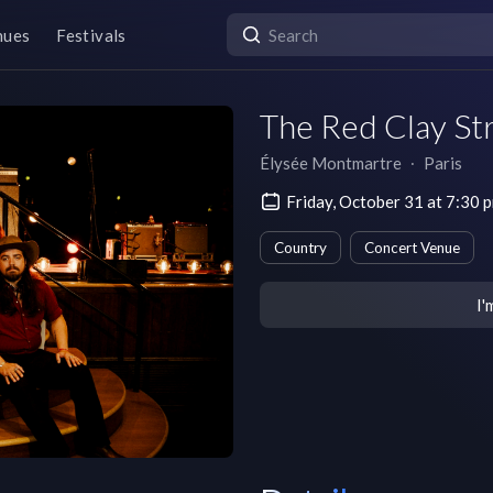
nues
Festivals
The Red Clay St
Élysée Montmartre
∙
Paris
Friday, October 31 at 7:3
Country
Concert Venue
I'