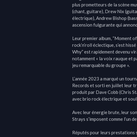
plus prometteurs de la scène mu
(chant, guitare), Drew Nix (guita
électrique), Andrew Bishop (basse
ascension fulgurante qui annonc
Leur premier album, “Moment of T
rock’n’roll éclectique, s’est his
Why” est rapidement devenu viral
notamment « la voix rauque et p
jeu remarquable du groupe ».

L’année 2023 a marqué un tournan
Records et sorti en juillet leur
produit par Dave Cobb (Chris Stap
avec brio rock électrique et soul
Avec leur énergie brute, leur son
Strays s’imposent comme l’un des
Réputés pour leurs prestations s