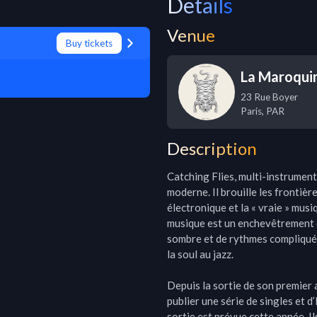
Details
Venue
Buy tickets
La Maroquin
23 Rue Boyer
Paris
,
PAR
Description
Catching Flies, multi-instrumenti
moderne. Il brouille les frontièr
électronique et la « vraie » musiq
musique est un enchevêtrement de
sombre et de rythmes compliqués,
la soul au jazz.

Depuis la sortie de son premier a
publier une série de singles et d
sortie est prévue cette année. Il