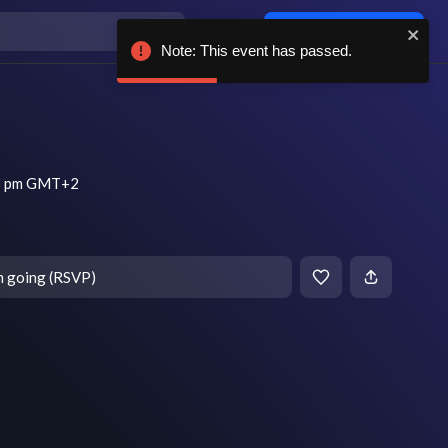
Log in / sign up
Note: This event has passed.
 8 pm GMT+2
m going (RSVP)