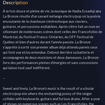
Description
À la fois douce et pleine de vie, la musique de Nadia Essadiqi aka 
La Bronze résulte d'un savant mélange électro/pop où la poésie 
envoutante de la chanteuse s'entrechoque aux claviers, 
guitares, et percussions endiablées. Après s'être fait un nom en 
sillonnant de nombreuses scènes dont celles des Francofolies de 
Montréal, du Festival Franco-Ontarien, du OFF Festival de 
Québec et bien d'autres durant l'année passée, La Bronze 
s'apprête à sortir son premier album déjà attendu parmis ceux 
qui l'ont vue et/ou entendue. Debout derrière sa batterie et 
accompagnée de deux musiciens et deux danseuses, La Bronze 
livre des performances pleines d'énergies et sans concessions 
qui laisse tout sauf indifférent.

--

Sweet and lively, La Bronze's music is the result of a scholar 
electro/pop mix where the enchanting poesy of the singer 
collides with keyboards, guitars and furious drums. After a year 
of shows on numerous scenes such as Les Francofolies, the 