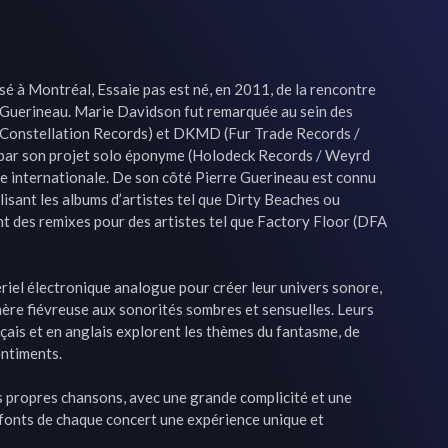
 à Montréal, Essaie pas est né, en 2011, de la rencontre 
Guerineau. Marie Davidson fut remarquée au sein des 
(Constellation Records) et DKMD (Fur Trade Records / 
 par son projet solo éponyme (Holodeck Records / Weyrd 
ue internationale. De son côté Pierre Guerineau est connu 
isant les albums d’artistes tel que Dirty Beaches ou 
t des remixes pour des artistes tel que Factory Floor (DFA 
ériel électronique analogue pour créer leur univers sonore, 
re fiévreuse aux sonorités sombres et sensuelles. Leurs 
nçais et en anglais explorent les thèmes du fantasme, de 
ntiments.

 propres chansons, avec une grande complicité et une 
 fonts de chaque concert une expérience unique et 