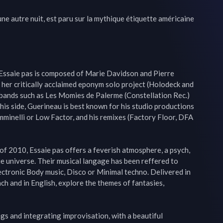
ne autre nuit, est paru sur la mythique étiquette américaine 
Essaie pas is composed of Marie Davidson and Pierre 
her critically acclaimed eponym solo project (Holodeck and 
bands such as Les Momies de Palerme (Constellation Rec.) 
s side, Guerineau is best known for his studio productions 
emminelli or Low Factor, and his remixes (Factory Floor, DFA 
f 2010, Essaie pas offers a feverish atmosphere, a psych, 
e universe. Their musical langage has been reffered to 
ectronic Body music, Disco or Minimal techno. Delivered in 
nch and in English, explore the themes of fantasies, 
s and integrating improvisation, with a beautiful 