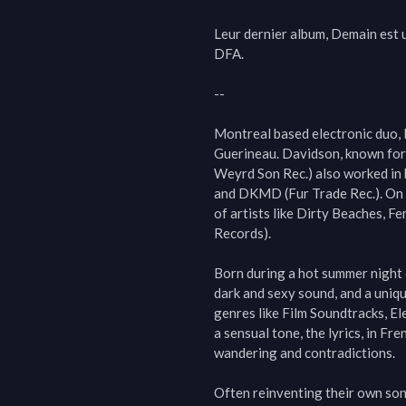
Leur dernier album, Demain est u
DFA.

--

Montreal based electronic duo, 
Guerineau. Davidson, known for 
Weyrd Son Rec.) also worked in 
and DKMD (Fur Trade Rec.). On hi
of artists like Dirty Beaches, F
Records).

Born during a hot summer night o
dark and sexy sound, and a uniqu
genres like Film Soundtracks, El
a sensual tone, the lyrics, in Fre
wandering and contradictions.

Often reinventing their own song