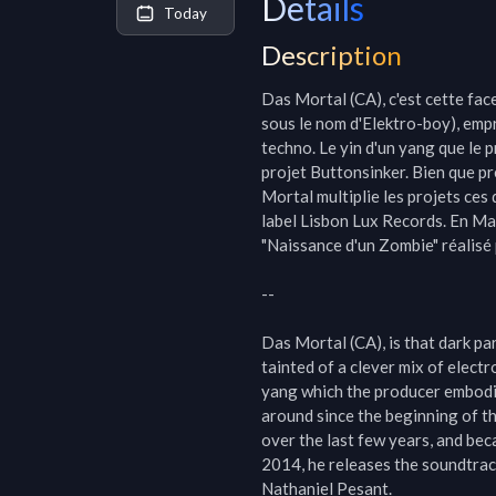
Details
Today
Description
Das Mortal (CA), c'est cette fa
sous le nom d'Elektro-boy), empr
techno. Le yin d'un yang que le p
projet Buttonsinker. Bien que pr
Mortal multiplie les projets ces 
label Lisbon Lux Records. En Mars
"Naissance d'un Zombie" réalisé 
--

Das Mortal (CA), is that dark par
tainted of a clever mix of elect
yang which the producer embodie
around since the beginning of th
over the last few years, and bec
2014, he releases the soundtrack
Nathaniel Pesant.