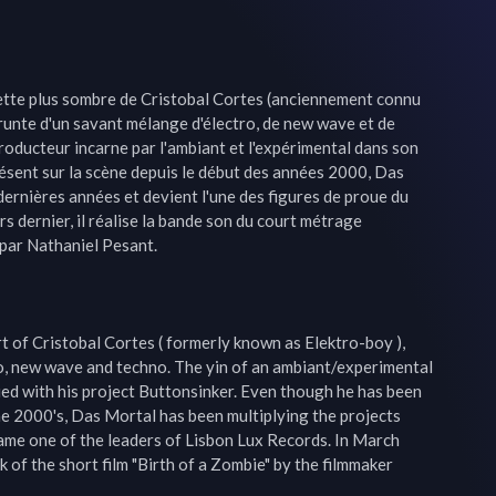
cette plus sombre de Cristobal Cortes (anciennement connu 
unte d'un savant mélange d'électro, de new wave et de 
roducteur incarne par l'ambiant et l'expérimental dans son 
ésent sur la scène depuis le début des années 2000, Das 
dernières années et devient l'une des figures de proue du 
 dernier, il réalise la bande son du court métrage 
par Nathaniel Pesant.

t of Cristobal Cortes ( formerly known as Elektro-boy ), 
ro, new wave and techno. The yin of an ambiant/experimental 
d with his project Buttonsinker. Even though he has been 
e 2000's, Das Mortal has been multiplying the projects 
ame one of the leaders of Lisbon Lux Records. In March 
 of the short film "Birth of a Zombie" by the filmmaker 