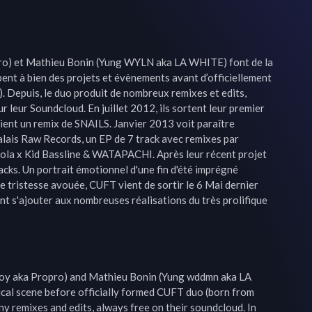
o) et Mathieu Bonin (Yung WYLN aka LA WHITE) font de la 
pent à bien des projets et évènements avant d’officiellement 
 Depuis, le duo produit de nombreux remixes et edits, 
 leur Soundcloud. En juillet 2012, ils sortent leur premier 
ent un remix de SNAILS. Janvier 2013 voit paraître 
ais Raw Records, un EP de 7 track avec remixes par 
la x Kid Bassline & WATAPACHI. Après leur récent projet 
acks. Un portrait émotionnel d'une fin d'été imprégné 
 tristesse avouée, CUFT vient de sortir le 6 Mai dernier 
nt s'ajouter aux nombreuses réalisations du très prolifique 
oy aka Propro) and Mathieu Bonin (Yung wddmn aka LA 
cal scene before officially formed CUFT duo (born from 
 remixes and edits, always free on their soundcloud. In 