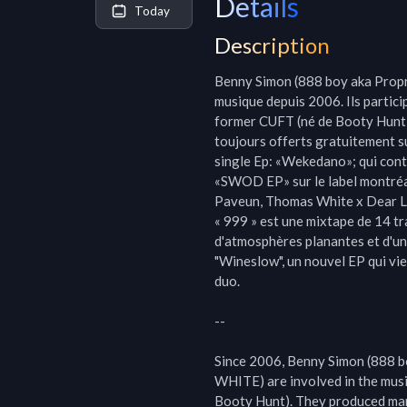
Details
Today
Description
Benny Simon (888 boy aka Propr
musique depuis 2006. Ils partici
former CUFT (né de Booty Hunt).
toujours offerts gratuitement sur
single Ep: «Wekedano»; qui conti
«SWOD EP» sur le label montréal
Paveun, Thomas White x Dear Lo
« 999 » est une mixtape de 14 tr
d'atmosphères planantes et d'une
"Wineslow", un nouvel EP qui vie
duo.

--

Since 2006, Benny Simon (888 b
WHITE) are involved in the musi
Booty Hunt). They produced many